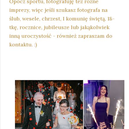
Opócz sportu, fotografuję też różne
imprezy, więc jeśli szukasz fotografa na
ślub, wesele, chrzest, I komunię świętą, 18-
tkę, rocznice, jubileusze lub jakąkolwiek
inną uroczystość - również zapraszam do
kontaktu. :)