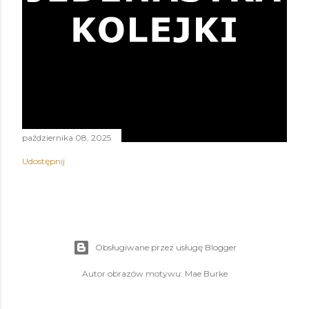
października 08, 2025
Udostępnij
Obsługiwane przez usługę Blogger
Autor obrazów motywu:
Mae Burke