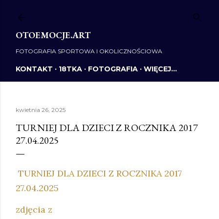
Przejdź do głównej zawartości
OTOEMOCJE.ART
FOTOGRAFIA SPORTOWA I OKOLICZNOŚCIOWA
KONTAKT
18TKA
FOTOGRAFIA
WIĘCEJ…
kwietnia 26, 2025
TURNIEJ DLA DZIECI Z ROCZNIKA 2017
27.04.2025
TURNIEJ DLA DZIECI Z ROCZNIKA 2017
27.04.2025
zdjęcia z