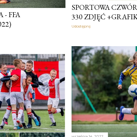
SPORTOWA CZWÓRKA 
- FFA
330 ZDJĘĆ +GRAFIK
022)
Udostępnij
września 14, 2022