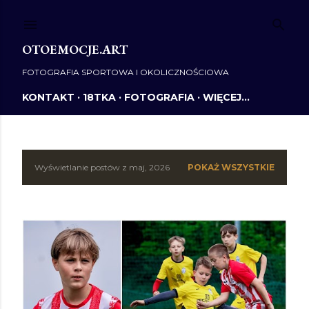
Przejdź do głównej zawartości
OTOEMOCJE.ART
FOTOGRAFIA SPORTOWA I OKOLICZNOŚCIOWA
KONTAKT
18TKA
FOTOGRAFIA
WIĘCEJ…
Wyświetlanie postów z maj, 2026
POKAŻ WSZYSTKIE
P
o
s
t
y