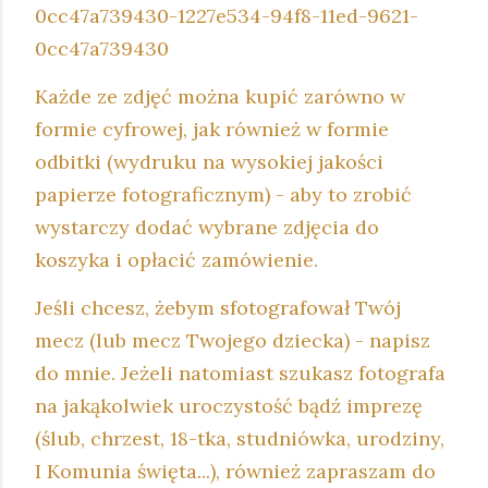
0cc47a739430-1227e534-94f8-11ed-9621-
0cc47a739430
Każde ze zdjęć można kupić zarówno w
formie cyfrowej, jak również w formie
odbitki (wydruku na wysokiej jakości
papierze fotograficznym) - aby to zrobić
wystarczy dodać wybrane zdjęcia do
koszyka i opłacić zamówienie.
Jeśli chcesz, żebym sfotografował Twój
mecz (lub mecz Twojego dziecka) - napisz
do mnie. Jeżeli natomiast szukasz fotografa
na jakąkolwiek uroczystość bądź imprezę
(ślub, chrzest, 18-tka, studniówka, urodziny,
I Komunia święta...), również zapraszam do