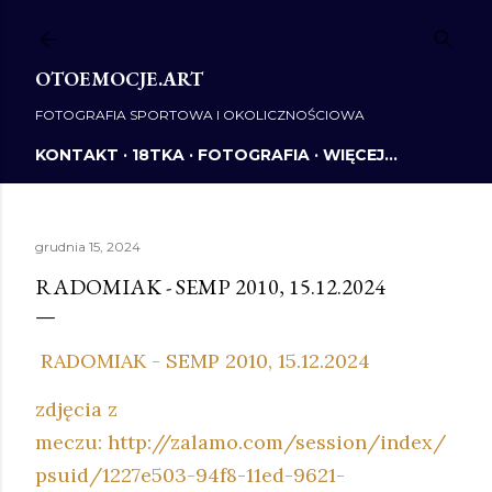
Przejdź do głównej zawartości
OTOEMOCJE.ART
FOTOGRAFIA SPORTOWA I OKOLICZNOŚCIOWA
KONTAKT
18TKA
FOTOGRAFIA
WIĘCEJ…
grudnia 15, 2024
RADOMIAK - SEMP 2010, 15.12.2024
RADOMIAK - SEMP 2010, 15.12.2024
zdjęcia z
meczu: http://zalamo.com/session/index/
psuid/1227e503-94f8-11ed-9621-