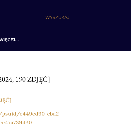
WYSZUKAJ
WIĘCEJ…
024, 190 ZDJĘĆ]
DJĘĆ]
ex/psuid/e449ed90-cba2-
0cc47a739430