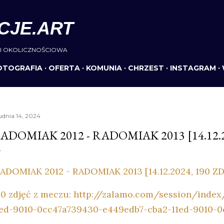
Przejdź do głównej zawartości
CJE.ART
I OKOLICZNOŚCIOWA
OTOGRAFIA
OFERTA
KOMUNIA
CHRZEST
INSTAGRAM
udnia 14, 2024
ADOMIAK 2012 - RADOMIAK 2013 [14.12.2
ADOMIAK 2012 - RADOMIAK 2013 [14.12.2024, 190 Z
90 zdjęć z meczu: http://zalamo.com/session/ind
1ed-9010-0cc47a739430-e449edb7-cba2-11ed-9010-