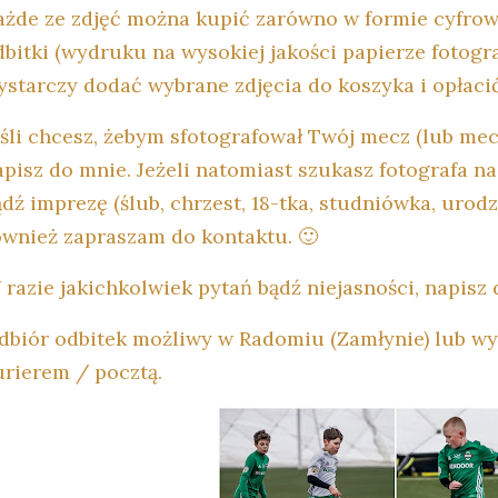
ażde ze zdjęć można kupić zarówno w formie cyfrowe
dbitki (wydruku na wysokiej jakości papierze fotogra
ystarczy dodać wybrane zdjęcia do koszyka i opłaci
eśli chcesz, żebym sfotografował Twój mecz (lub mec
apisz do mnie. Jeżeli natomiast szukasz fotografa n
dź imprezę (ślub, chrzest, 18-tka, studniówka, urodzi
ównież zapraszam do kontaktu. 🙂
 razie jakichkolwiek pytań bądź niejasności, napisz 
dbiór odbitek możliwy w Radomiu (Zamłynie) lub w
urierem / pocztą.