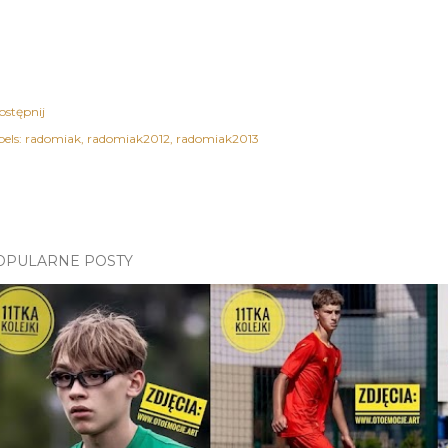
ostępnij
els:
radomiak
radomiak2012
radomiak2013
OPULARNE POSTY