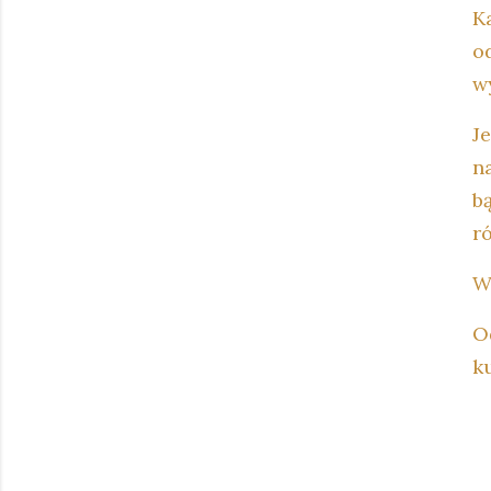
K
o
w
J
n
bą
r
W
O
k