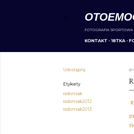
OTOEMO
FOTOGRAFIA SPORTOWA 
KONTAKT
18TKA
F
Udostępnij
gr
R
Etykiety
radomiak
radomiak2012
R
radomiak2013
1
1