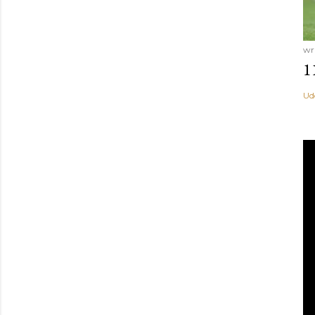
wr
1
Ud