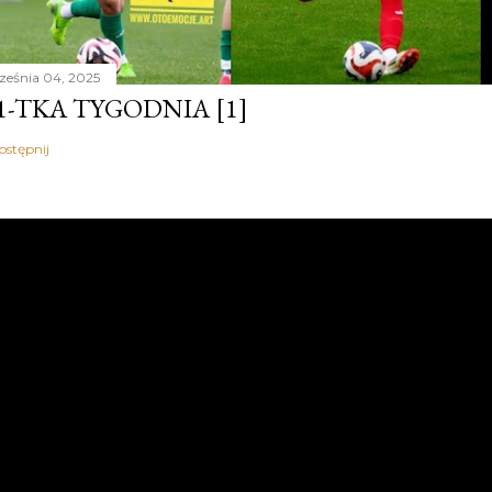
ześnia 04, 2025
1-TKA TYGODNIA [1]
ostępnij