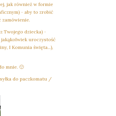
j, jak również w formie
ficznym) - aby to zrobić
ć zamówienie.
z Twojego dziecka) -
a jakąkolwiek uroczystość
ny, I Komunia święta...),
do mnie. 🙂
ysyłka do paczkomatu /