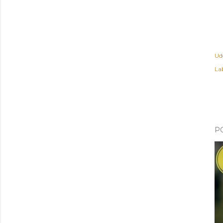
Ud
Lab
P