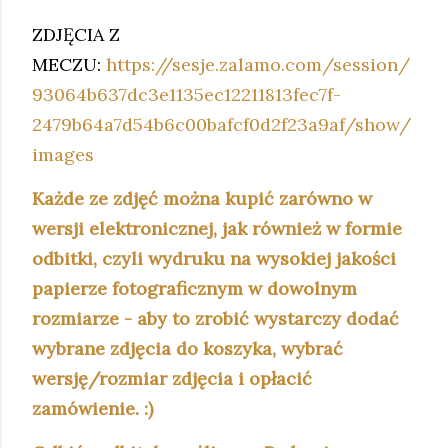
ZDJĘCIA Z
MECZU:
https://sesje.zalamo.com/session/
93064b637dc3e1135ec12211813fec7f-
2479b64a7d54b6c00bafcf0d2f23a9af/show/
images
Każde ze zdjęć można kupić zarówno w
wersji elektronicznej, jak również w formie
odbitki, czyli wydruku na wysokiej jakości
papierze fotograficznym w dowolnym
rozmiarze - aby to zrobić wystarczy dodać
wybrane zdjęcia do koszyka, wybrać
wersję/rozmiar zdjęcia i opłacić
zamówienie. :)