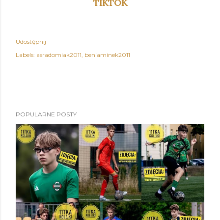
TIKTOK
Udostępnij
Labels:
asradomiak2011
beniaminek2011
POPULARNE POSTY