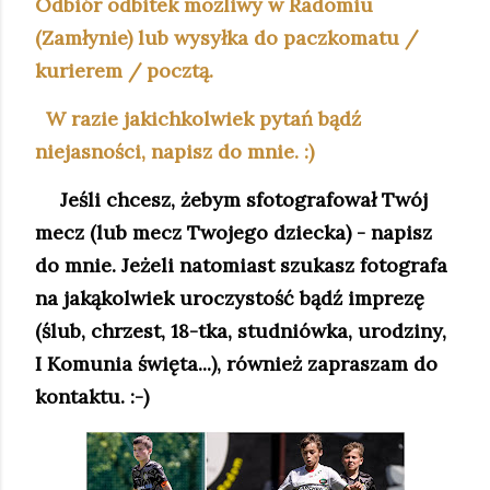
Odbiór odbitek możliwy w Radomiu
(Zamłynie) lub wysyłka do paczkomatu /
kurierem / pocztą.
W razie jakichkolwiek pytań bądź
niejasności, napisz do mnie. :)
Jeśli chcesz, żebym sfotografował Twój
mecz (lub mecz Twojego dziecka) - napisz
do mnie. Jeżeli natomiast szukasz fotografa
na jakąkolwiek uroczystość bądź imprezę
(ślub, chrzest, 18-tka, studniówka, urodziny,
I Komunia święta...), również zapraszam do
kontaktu. :-)