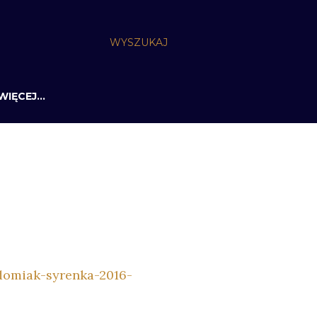
WYSZUKAJ
WIĘCEJ…
adomiak-syrenka-2016-