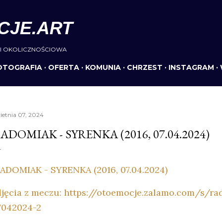
Przejdź do głównej zawartości
CJE.ART
I OKOLICZNOŚCIOWA
OTOGRAFIA
OFERTA
KOMUNIA
CHRZEST
INSTAGRAM
ietnia 07, 2024
ADOMIAK - SYRENKA (2016, 07.04.2024)
ADOMIAK - SYRENKA (2016, 07.04.2024)
djęcia z meczu: https://otoemocje.zalamo.com/s/r
7042024-2