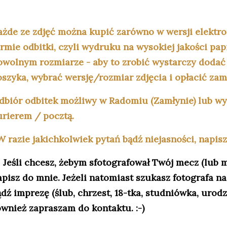
ażde ze zdjęć można kupić zarówno w wersji elektro
ormie odbitki, czyli wydruku na wysokiej jakości pa
owolnym rozmiarze - aby to zrobić wystarczy dodać
oszyka, wybrać wersję/rozmiar zdjęcia i opłacić zamó
dbiór odbitek możliwy w Radomiu (Zamłynie) lub w
urierem / pocztą.
 razie jakichkolwiek pytań bądź niejasności, napisz 
Jeśli chcesz, żebym sfotografował Twój mecz (lub 
apisz do mnie. Jeżeli natomiast szukasz fotografa n
dź imprezę (ślub, chrzest, 18-tka, studniówka, urodzi
ównież zapraszam do kontaktu. :-)