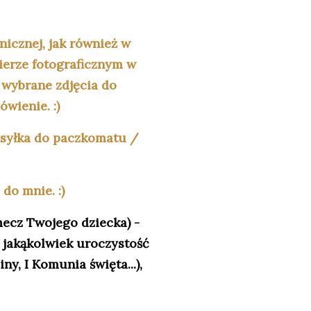
nicznej, jak również w
pierze fotograficznym w
 wybrane zdjęcia do
wienie. :)
ysyłka do paczkomatu /
do mnie. :)
mecz Twojego dziecka) -
a jakąkolwiek uroczystość
ny, I Komunia święta...),