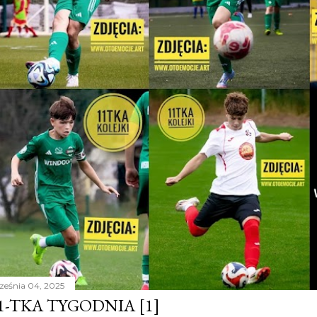
ześnia 04, 2025
1-TKA TYGODNIA [1]