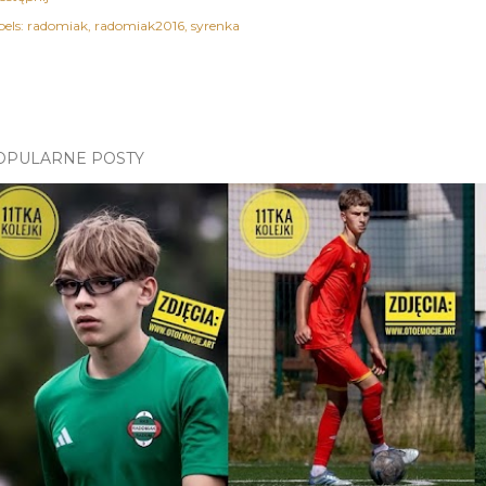
els:
radomiak
radomiak2016
syrenka
OPULARNE POSTY