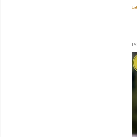
Lab
P