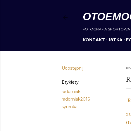
OTOEMO
FOTOGRAFIA SPORTOWA 
KONTAKT
18TKA
F
Udostępnij
kw
R
Etykiety
radomiak
radomiak2016
R
syrenka
z
0