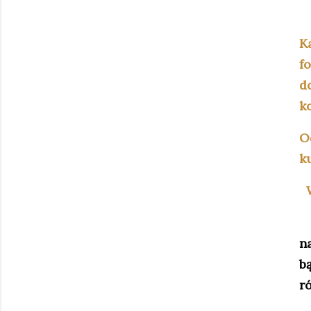
K
f
d
k
O
k
W
n
bą
r