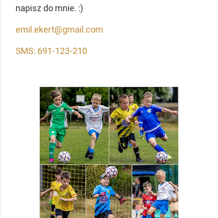
napisz do mnie. :)
emil.ekert@gmail.com
SMS: 691-123-210