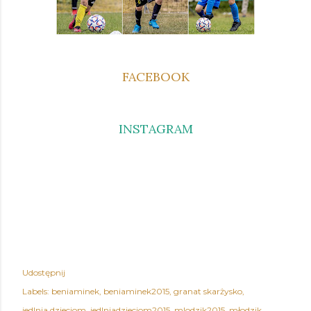
FACEBOOK
INSTAGRAM
Udostępnij
Labels:
beniaminek
beniaminek2015
granat skarżysko
jedlnia dzieciom
jedlniadzieciom2015
mlodzik2015
młodzik