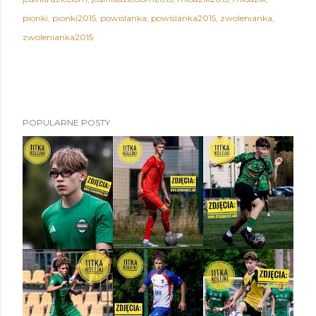
pionki
pionki2015
powislanka
powislanka2015
zwolenianka
zwolenianka2015
POPULARNE POSTY