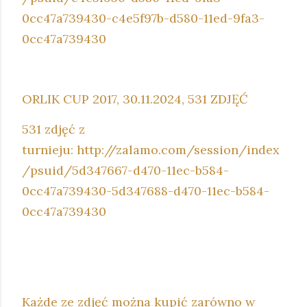
0cc47a739430-c4e5f97b-d580-11ed-9fa3-
0cc47a739430
ORLIK CUP 2017, 30.11.2024, 531 ZDJĘĆ
531 zdjęć z
turnieju: http://zalamo.com/session/index
/psuid/5d347667-d470-11ec-b584-
0cc47a739430-5d347688-d470-11ec-b584-
0cc47a739430
Każde ze zdjęć można kupić zarówno w