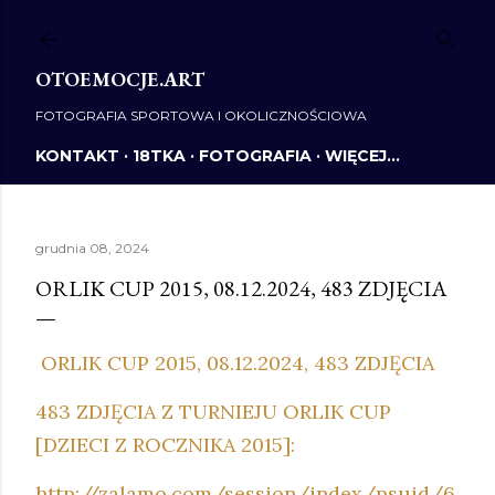
Przejdź do głównej zawartości
OTOEMOCJE.ART
FOTOGRAFIA SPORTOWA I OKOLICZNOŚCIOWA
KONTAKT
18TKA
FOTOGRAFIA
WIĘCEJ…
grudnia 08, 2024
ORLIK CUP 2015, 08.12.2024, 483 ZDJĘCIA
ORLIK CUP 2015, 08.12.2024, 483 ZDJĘCIA
483 ZDJĘCIA Z TURNIEJU ORLIK CUP
[DZIECI Z ROCZNIKA 2015]:
http://zalamo.com/session/index/psuid/6