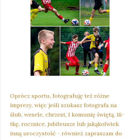
Oprócz sportu, fotografuję też różne
imprezy, więc jeśli szukasz fotografa na
ślub, wesele, chrzest, I komunię świętą, 18-
tkę, rocznice, jubileusze lub jakąkolwiek
inną uroczystość - również zapraszam do