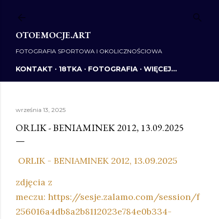
Przejdź do głównej zawartości
OTOEMOCJE.ART
FOTOGRAFIA SPORTOWA I OKOLICZNOŚCIOWA
KONTAKT
18TKA
FOTOGRAFIA
WIĘCEJ…
września 13, 2025
ORLIK - BENIAMINEK 2012, 13.09.2025
ORLIK - BENIAMINEK 2012, 13.09.2025
zdjęcia z
meczu: https://sesje.zalamo.com/session/f
256016a4db8a2b8112023e784e0b334-