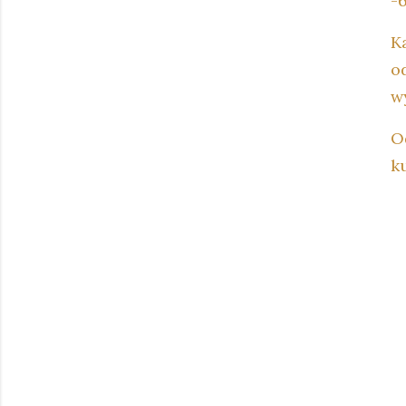
-
K
o
w
O
k