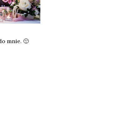
do mnie. 🙂