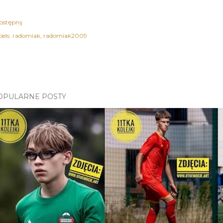
ostępnij
els:
radomiak
radomiak2009
OPULARNE POSTY