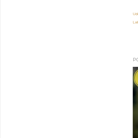
Ud
Lab
P