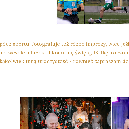
pócz sportu, fotografuję też różne imprezy, więc jeś
ub, wesele, chrzest, I komunię świętą, 18-tkę, roczni
akąkolwiek inną uroczystość - również zapraszam do 