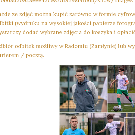
60b68d20928eee42c9877d9298f4f66b/show/images
ażde ze zdjęć można kupić zarówno w formie cyfrowe
dbitki (wydruku na wysokiej jakości papierze fotogra
ystarczy dodać wybrane zdjęcia do koszyka i opłaci
dbiór odbitek możliwy w Radomiu (Zamłynie) lub w
urierem / pocztą.