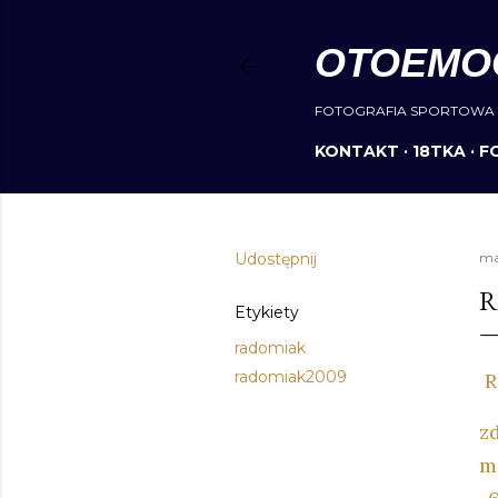
OTOEMO
FOTOGRAFIA SPORTOWA 
KONTAKT
18TKA
F
Udostępnij
ma
R
Etykiety
radomiak
radomiak2009
R
zd
m