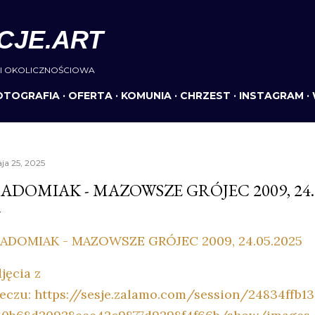
Przejdź do głównej zawartości
CJE.ART
I OKOLICZNOŚCIOWA
OTOGRAFIA
OFERTA
KOMUNIA
CHRZEST
INSTAGRAM
ja 25, 2025
ADOMIAK - MAZOWSZE GRÓJEC 2009, 24.
ADOMIAK - MAZOWSZE GRÓJEC 2009, 24.05.2025
jęcia z
eczu: https://sesje.zalamo.com/session/24834ffb1