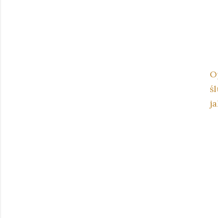
O
śl
j