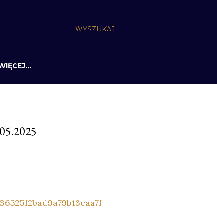
WYSZUKAJ
WIĘCEJ…
05.2025
336525f2bad9a79b13caa7f