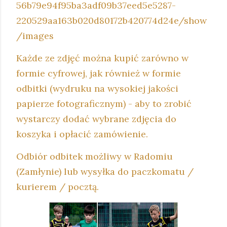
56b79e94f95ba3adf09b37eed5e5287-
220529aa163b020d80172b420774d24e/show
/images
Każde ze zdjęć można kupić zarówno w
formie cyfrowej, jak również w formie
odbitki (wydruku na wysokiej jakości
papierze fotograficznym) - aby to zrobić
wystarczy dodać wybrane zdjęcia do
koszyka i opłacić zamówienie.
Odbiór odbitek możliwy w Radomiu
(Zamłynie) lub wysyłka do paczkomatu /
kurierem / pocztą.