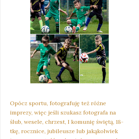
Opócz sportu, fotografuję też różne
imprezy, więc jeśli szukasz fotografa na
ślub, wesele, chrzest, I komunię świętą, 18-
tkę, rocznice, jubileusze lub jakąkolwiek