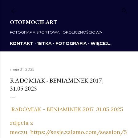
Przejdź do głównej zawartości
OTOEMOCJE.ART
FOTOGRAFIA SPORTOWA I OKOLICZNOŚCIOWA
KONTAKT
18TKA
FOTOGRAFIA
WIĘCEJ…
maja 31, 2025
RADOMIAK - BENIAMINEK 2017,
31.05.2025
RADOMIAK - BENIAMINEK 2017, 31.05.2025
zdjęcia z
meczu: https://sesje.zalamo.com/session/5