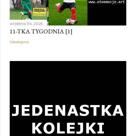
września 04, 2025
11-TKA TYGODNIA [1]
Udostępnij