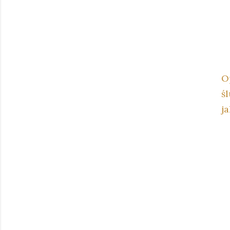
O
śl
j