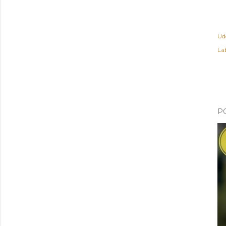
Ud
Lab
P