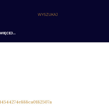
WYSZUKAJ
WIĘCEJ…
014544274e888ca0182507a