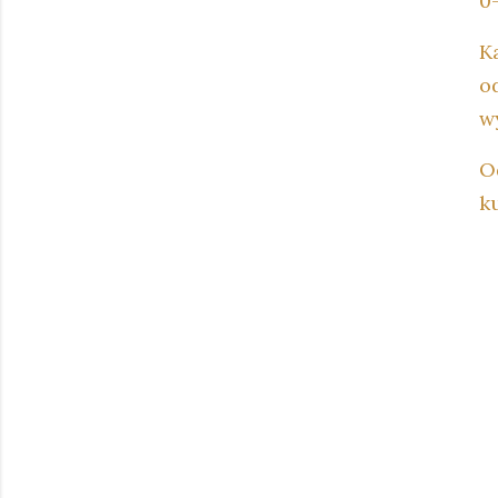
0
K
o
w
O
k