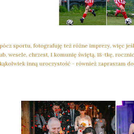
pócz sportu, fotografuję też różne imprezy, więc jeś
ub, wesele, chrzest, I komunię świętą, 18-tkę, roczni
akąkolwiek inną uroczystość - również zapraszam do 