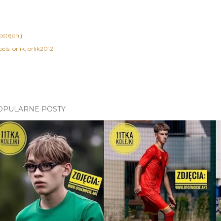
ostępnij
els:
orlik
orlik2012
OPULARNE POSTY