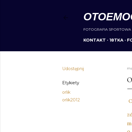
OTOEMO
FOTOGRAFIA SPORTOWA 
KONTAKT
18TKA
F
Udostępnij
ma
O
Etykiety
orlik
orlik2012
O
zd
m