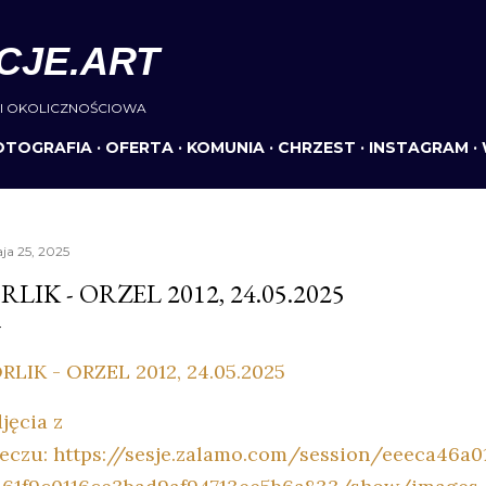
Przejdź do głównej zawartości
CJE.ART
I OKOLICZNOŚCIOWA
OTOGRAFIA
OFERTA
KOMUNIA
CHRZEST
INSTAGRAM
ja 25, 2025
RLIK - ORZEL 2012, 24.05.2025
RLIK - ORZEL 2012, 24.05.2025
jęcia z
eczu: https://sesje.zalamo.com/session/eeeca46a