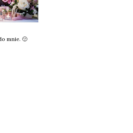
do mnie. 🙂