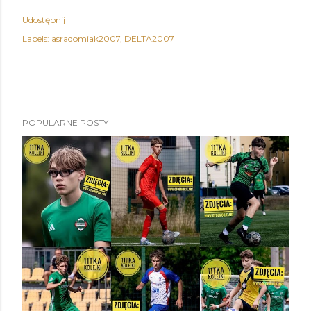
Udostępnij
Labels:
asradomiak2007
DELTA2007
POPULARNE POSTY