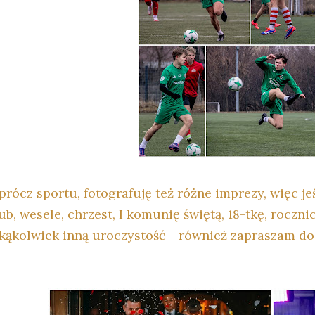
prócz sportu, fotografuję też różne imprezy, więc je
ub, wesele, chrzest, I komunię świętą, 18-tkę, roczni
akąkolwiek inną uroczystość - również zapraszam do 