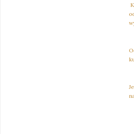
K
o
w
O
k
J
na