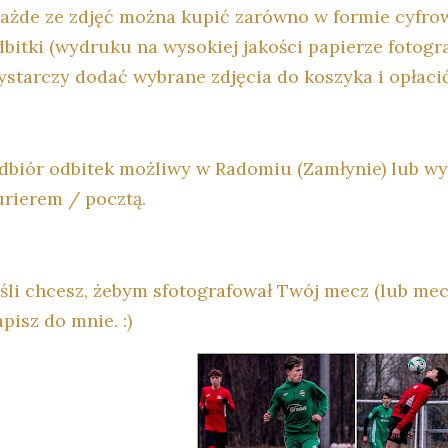
ażde ze zdjęć można kupić zarówno w formie cyfrow
dbitki (wydruku na wysokiej jakości papierze fotogra
ystarczy dodać wybrane zdjęcia do koszyka i opłac
dbiór odbitek możliwy w Radomiu (Zamłynie) lub w
urierem / pocztą.
eśli chcesz, żebym sfotografował Twój mecz (lub mec
pisz do mnie. :)