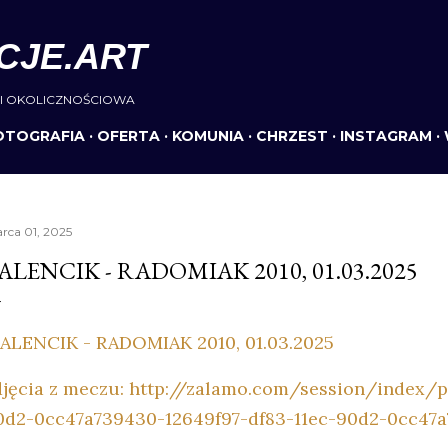
Przejdź do głównej zawartości
CJE.ART
I OKOLICZNOŚCIOWA
OTOGRAFIA
OFERTA
KOMUNIA
CHRZEST
INSTAGRAM
rca 01, 2025
ALENCIK - RADOMIAK 2010, 01.03.2025
ALENCIK - RADOMIAK 2010, 01.03.2025
djęcia z meczu: http://zalamo.com/session/index/p
0d2-0cc47a739430-12649f97-df83-11ec-90d2-0cc47