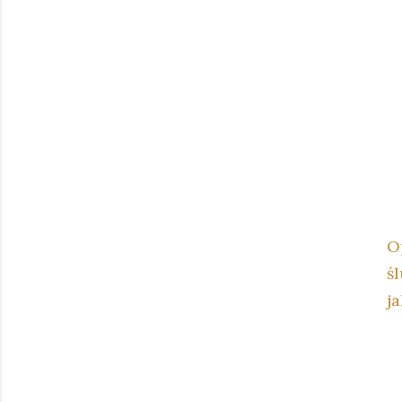
O
śl
j