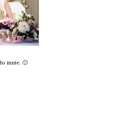
do mnie. 🙂