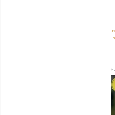
Ud
Lab
P