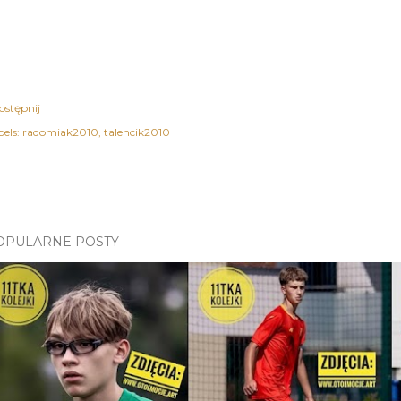
ostępnij
els:
radomiak2010
talencik2010
OPULARNE POSTY