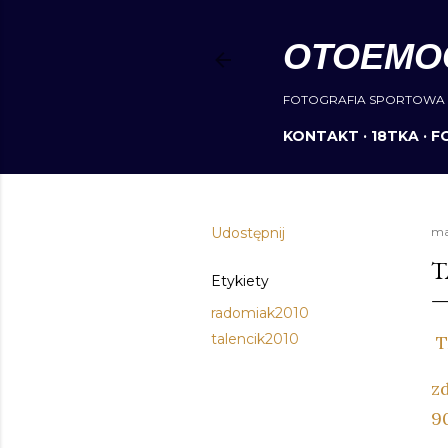
OTOEMO
FOTOGRAFIA SPORTOWA 
KONTAKT
18TKA
F
Udostępnij
ma
T
Etykiety
radomiak2010
talencik2010
T
z
9