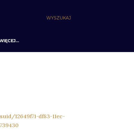
WYSZUKAJ
WIĘCEJ…
suid/12649f71-df83-11ec-
a739430