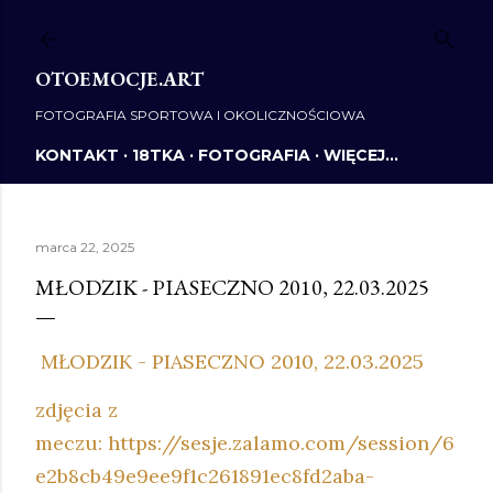
Przejdź do głównej zawartości
OTOEMOCJE.ART
FOTOGRAFIA SPORTOWA I OKOLICZNOŚCIOWA
KONTAKT
18TKA
FOTOGRAFIA
WIĘCEJ…
marca 22, 2025
MŁODZIK - PIASECZNO 2010, 22.03.2025
MŁODZIK - PIASECZNO 2010, 22.03.2025
zdjęcia z
meczu: https://sesje.zalamo.com/session/6
e2b8cb49e9ee9f1c261891ec8fd2aba-