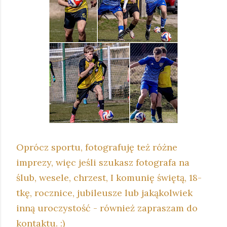
Oprócz sportu, fotografuję też różne
imprezy, więc jeśli szukasz fotografa na
ślub, wesele, chrzest, I komunię świętą, 18-
tkę, rocznice, jubileusze lub jakąkolwiek
inną uroczystość - również zapraszam do
kontaktu. :)