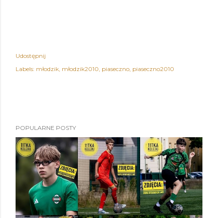
Udostępnij
Labels:
młodzik
młodzik2010
piaseczno
piaseczno2010
POPULARNE POSTY