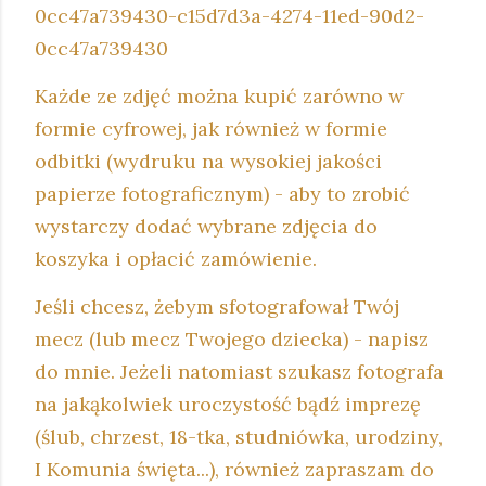
0cc47a739430-c15d7d3a-4274-11ed-90d2-
0cc47a739430
Każde ze zdjęć można kupić zarówno w
formie cyfrowej, jak również w formie
odbitki (wydruku na wysokiej jakości
papierze fotograficznym) - aby to zrobić
wystarczy dodać wybrane zdjęcia do
koszyka i opłacić zamówienie.
Jeśli chcesz, żebym sfotografował Twój
mecz (lub mecz Twojego dziecka) - napisz
do mnie. Jeżeli natomiast szukasz fotografa
na jakąkolwiek uroczystość bądź imprezę
(ślub, chrzest, 18-tka, studniówka, urodziny,
I Komunia święta...), również zapraszam do