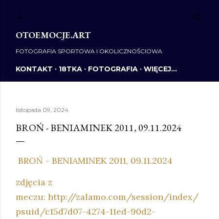
Przejdź do głównej zawartości
OTOEMOCJE.ART
FOTOGRAFIA SPORTOWA I OKOLICZNOŚCIOWA
KONTAKT
18TKA
FOTOGRAFIA
WIĘCEJ…
listopada 09, 2024
BROŃ - BENIAMINEK 2011, 09.11.2024
BROŃ - BENIAMINEK 2011, 09.11.2024
zdjęcia z
meczu: http://zalamo.com/session/index/
psuid/c15d7d07-4274-11ed-90d2-