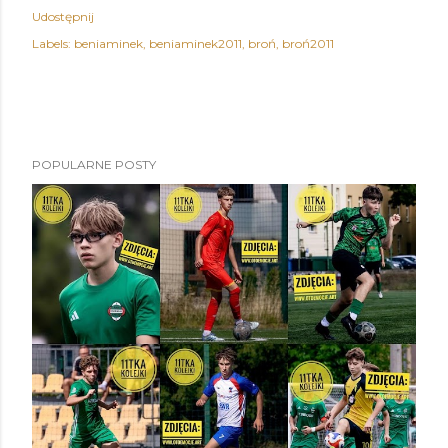
Udostępnij
Labels:
beniaminek
beniaminek2011
broń
broń2011
POPULARNE POSTY