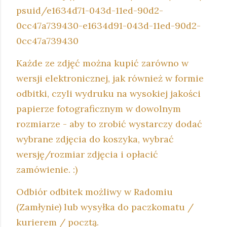
psuid/e1634d71-043d-11ed-90d2-
0cc47a739430-e1634d91-043d-11ed-90d2-
0cc47a739430
Każde ze zdjęć można kupić zarówno w
wersji elektronicznej, jak również w formie
odbitki, czyli wydruku na wysokiej jakości
papierze fotograficznym w dowolnym
rozmiarze - aby to zrobić wystarczy dodać
wybrane zdjęcia do koszyka, wybrać
wersję/rozmiar zdjęcia i opłacić
zamówienie. :)
Odbiór odbitek możliwy w Radomiu
(Zamłynie) lub wysyłka do paczkomatu /
kurierem / pocztą.