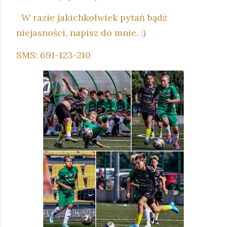
W razie jakichkolwiek pytań bądź
niejasności, napisz do mnie. :)
SMS: 691-123-210