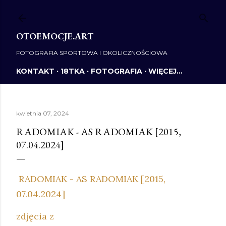
Przejdź do głównej zawartości
OTOEMOCJE.ART
FOTOGRAFIA SPORTOWA I OKOLICZNOŚCIOWA
KONTAKT
18TKA
FOTOGRAFIA
WIĘCEJ…
kwietnia 07, 2024
RADOMIAK - AS RADOMIAK [2015,
07.04.2024]
RADOMIAK - AS RADOMIAK [2015,
07.04.2024]
zdjęcia z