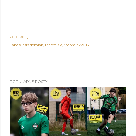
Udostępnij
Labels:
asradomiak
radomiak
radomiak2015
POPULARNE POSTY