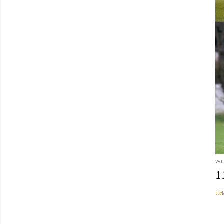
wr
1
Ud