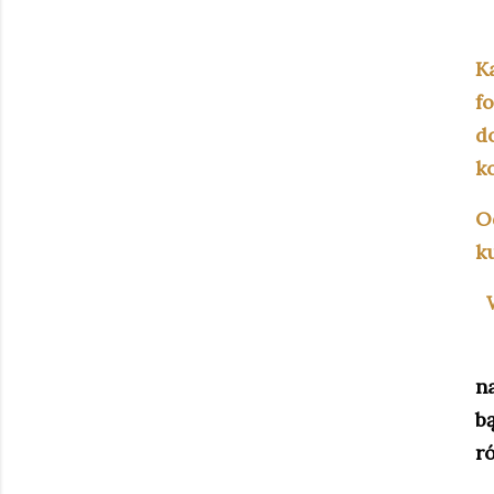
K
f
d
k
O
k
W
n
bą
r