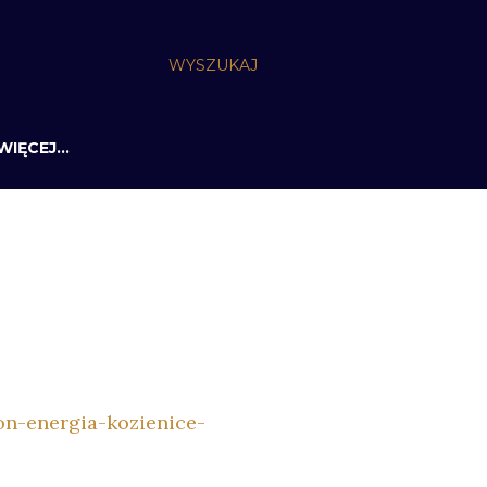
WYSZUKAJ
WIĘCEJ…
on-energia-kozienice-