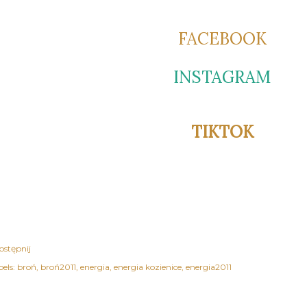
FACEBOOK
INSTAGRAM
TIKTOK
ostępnij
els:
broń
broń2011
energia
energia kozienice
energia2011