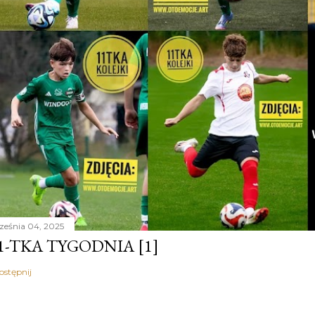
ześnia 04, 2025
1-TKA TYGODNIA [1]
ostępnij