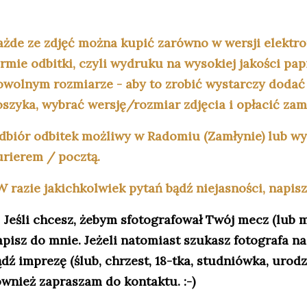
ażde ze zdjęć można kupić zarówno w wersji elektro
ormie odbitki, czyli wydruku na wysokiej jakości pa
owolnym rozmiarze - aby to zrobić wystarczy dodać
oszyka, wybrać wersję/rozmiar zdjęcia i opłacić zamó
dbiór odbitek możliwy w Radomiu (Zamłynie) lub w
urierem / pocztą.
 razie jakichkolwiek pytań bądź niejasności, napisz 
Jeśli chcesz, żebym sfotografował Twój mecz (lub 
apisz do mnie. Jeżeli natomiast szukasz fotografa n
dź imprezę (ślub, chrzest, 18-tka, studniówka, urodzi
ównież zapraszam do kontaktu. :-)