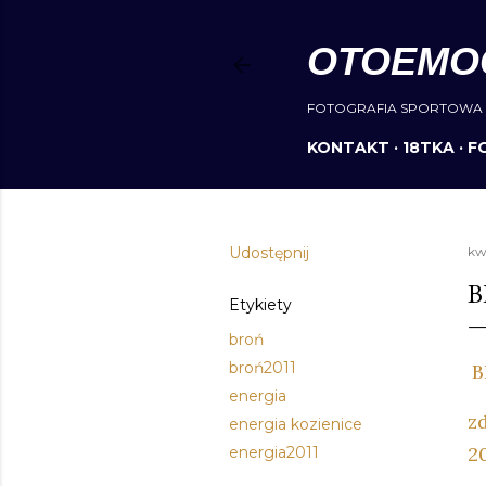
OTOEMO
FOTOGRAFIA SPORTOWA 
KONTAKT
18TKA
F
Udostępnij
kw
B
Etykiety
broń
broń2011
B
energia
z
energia kozienice
2
energia2011