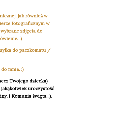
nicznej, jak również w
pierze fotograficznym w
 wybrane zdjęcia do
wienie. :)
ysyłka do paczkomatu /
do mnie. :)
mecz Twojego dziecka) -
a jakąkolwiek uroczystość
ny, I Komunia święta...),