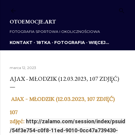
Przejdź do głównej zawartości
OTOEMOCJE.ART
FOTOGRAFIA SPORTOWA I OKOLICZNOŚCIOWA
KONTAKT
18TKA
FOTOGRAFIA
WIĘCEJ…
marca 12, 2023
AJAX - MŁODZIK (12.03.2023, 107 ZDJĘĆ)
AJAX - MŁODZIK (12.03.2023, 107 ZDJĘĆ)
107
zdjęć:
http://zalamo.com/session/index/psuid
/54f3e754-c0f8-11ed-9010-0cc47a739430-