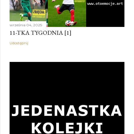
września 04, 2025
11-TKA TYGODNIA [1]
Udostępnij