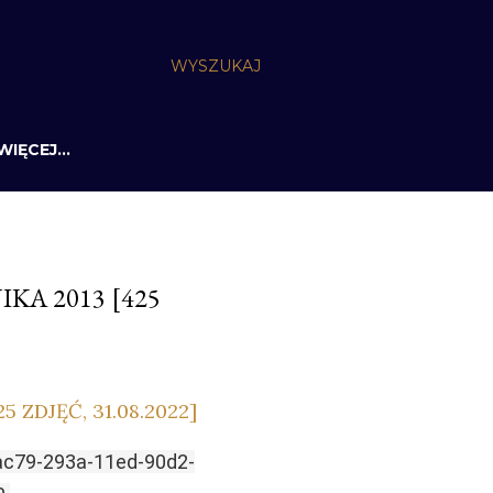
WYSZUKAJ
WIĘCEJ…
KA 2013 [425
 ZDJĘĆ, 31.08.2022]
ac79-293a-11ed-90d2-