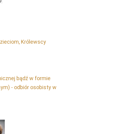
0
Dzieciom, Królewscy
icznej bądź w formie
nym) - odbiór osobisty w