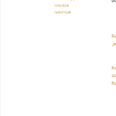
0
młodzik
radomiak
Ra
Je
K
od
R