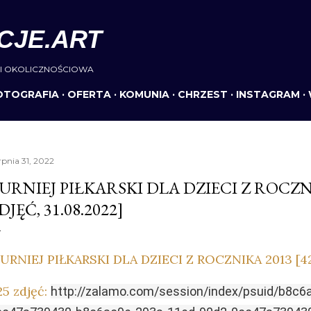
Przejdź do głównej zawartości
CJE.ART
I OKOLICZNOŚCIOWA
OTOGRAFIA
OFERTA
KOMUNIA
CHRZEST
INSTAGRAM
rpnia 31, 2022
URNIEJ PIŁKARSKI DLA DZIECI Z ROCZNI
DJĘĆ, 31.08.2022]
URNIEJ PIŁKARSKI DLA DZIECI Z ROCZNIKA 2013 [425
25 zdjęć:
http://zalamo.com/session/index/psuid/b8c6