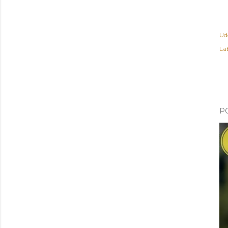
Ud
Lab
P