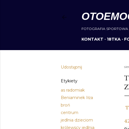
OTOEMO
FOTOGRAFIA SPORTOWA 
KONTAKT
18TKA
F
Udostępnij
sie
T
Etykiety
Z
as radomiak
Beniaminek Iłża
broń
T
centrum
jedlnia dzieciom
4
królewscy jedlnia