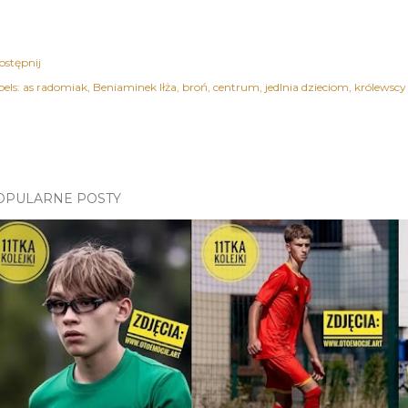
ostępnij
els:
as radomiak
Beniaminek Iłża
broń
centrum
jedlnia dzieciom
królewscy 
OPULARNE POSTY