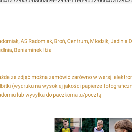
cc47a739430-b8c6ac9e-293a-11ed-90d2-0cc47a73943
domiak, AS Radomiak, Broń, Centrum, Młodzik, Jedlnia 
dlnia, Beniaminek Iłża
ażde ze zdjęć można zamówić zarówno w wersji elektron
bitki (wydruku na wysokiej jakości papierze fotograficz
adomiu lub wysyłka do paczkomatu/pocztą.