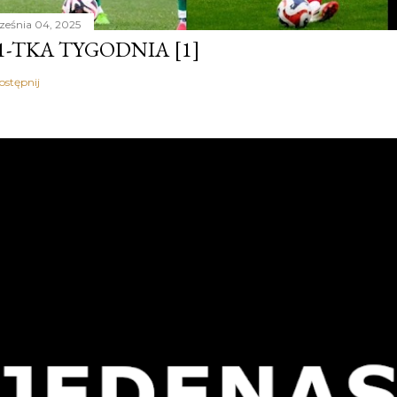
ześnia 04, 2025
1-TKA TYGODNIA [1]
ostępnij