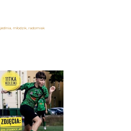
jedlnia
młodzik
radomiak