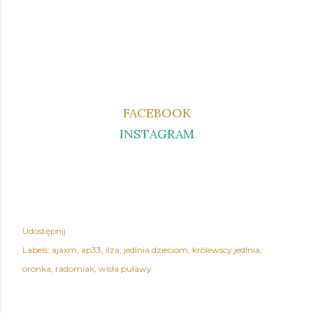
FACEBOOK
INSTAGRAM
Udostępnij
Labels:
ajaxm
ap33
ilza
jedlnia dzieciom
królewscy jedlnia
oronka
radomiak
wisła puławy