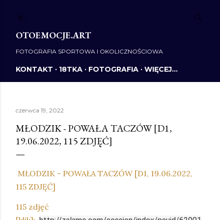
Przejdź do głównej zawartości
OTOEMOCJE.ART
FOTOGRAFIA SPORTOWA I OKOLICZNOŚCIOWA
KONTAKT
18TKA
FOTOGRAFIA
WIĘCEJ…
czerwca 19, 2022
MŁODZIK - POWAŁA TACZÓW [D1,
19.06.2022, 115 ZDJĘĆ]
MŁODZIK - POWAŁA TACZÓW [D1, 19.06.2022,
115 ZDJĘĆ]
115 zdjęć