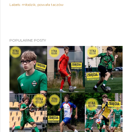
Labels:
młodzik
powała taczów
POPULARNE POSTY