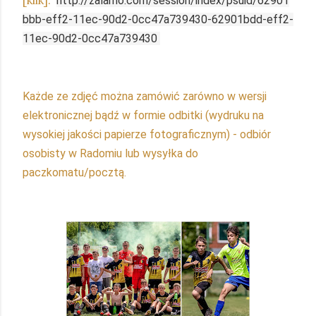
[klik]:
http://zalamo.com/session/index/psuid/62901
bbb-eff2-11ec-90d2-0cc47a739430-62901bdd-eff2-
11ec-90d2-0cc47a739430
Każde ze zdjęć można zamówić zarówno w wersji
elektronicznej bądź w formie odbitki (wydruku na
wysokiej jakości papierze fotograficznym) - odbiór
osobisty w Radomiu lub wysyłka do
paczkomatu/pocztą.